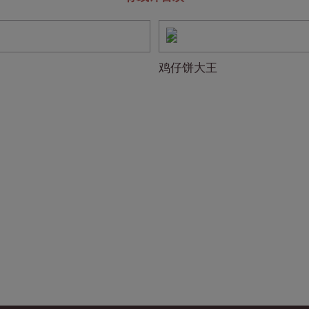
鸡仔饼大王