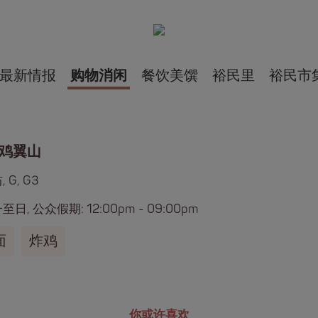
最新情报
购物消闲
餐饮美馔
裕民里
裕民市
 鸡翼山
 G, G3
日, 公众假期: 12:00pm - 09:00pm
面
炸鸡
你或许喜欢