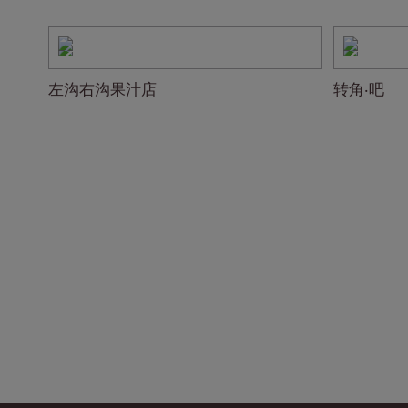
左沟右沟果汁店
转角‧吧