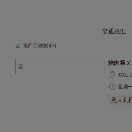
交通总汇
返回至购物消闲
烧肉祭 x
裕民坊,
星期一至
意大利