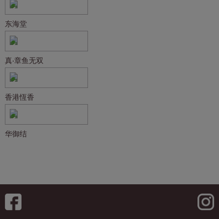
东海堂
真‧章鱼无双
香港恆香
华御结