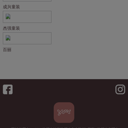
成兴童装
杰强童装
百丽