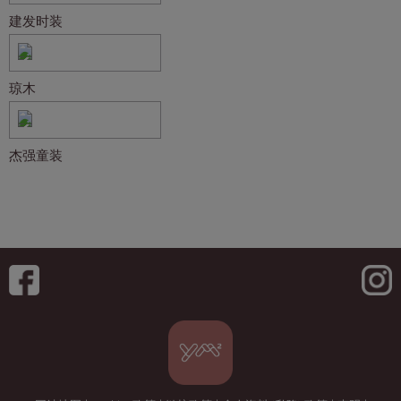
建发时装
琼木
杰强童装