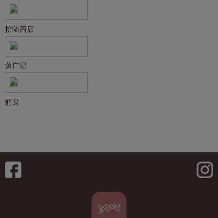
拾陆商店
黄广记
丽裳