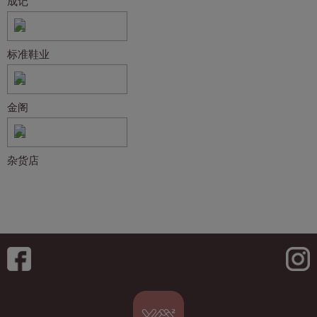
成记
标准鞋业
金阁
杂货店