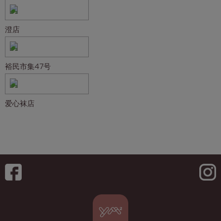
澄店
裕民市集47号
爱心袜店