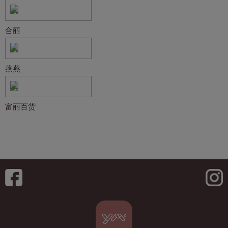
合丽
燕燕
富丽百货