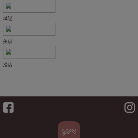
城記
美琪
澄店