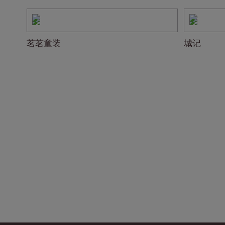
茗茗童装
城记