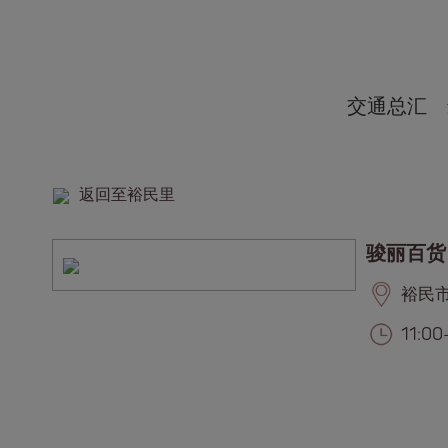
交通总汇
返回至裕民里
骏丽百货
裕民市集
11:0