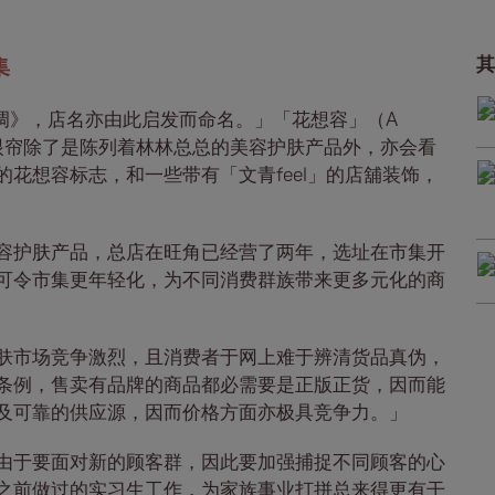
集
其
调》，店名亦由此启发而命名。」「花想容」（A
，映入眼帘除了是陈列着林林总总的美容护肤产品外，亦会看
花想容标志，和一些带有「文青feel」的店舖装饰，
容护肤产品，总店在旺角已经营了两年，选址在市集开
可令市集更年轻化，为不同消费群族带来更多元化的商
肤市场竞争激烈，且消费者于网上难于辨清货品真伪，
条例，售卖有品牌的商品都必需要是正版正货，因而能
及可靠的供应源，因而价格方面亦极具竞争力。」
由于要面对新的顾客群，因此要加强捕捉不同顾客的心
之前做过的实习生工作，为家族事业打拼总来得更有干