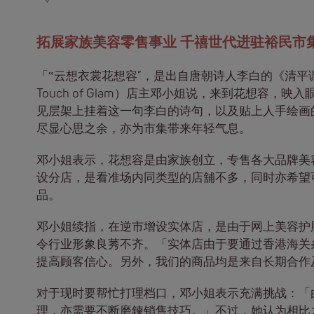
拓展家族美容零售事业 千禧世代进驻裕民市
「‟云想衣裳花想容”，是出自唐朝诗人李白的《清平
Touch of Glam）店主邓小姐说，来到花想容
见层架上挂着这一句李白的诗句，以及贴上人手绘画的
尽显心思之余，亦为市集带来年轻气息。
邓小姐表示，花想容是由家族创立，专售各大品牌美
设分店，是看准场内同类型的店舖不多，同时亦希望
品。
邓小姐续指，在逆市增设实体店，是由于网上美容护
令行业形象良莠不齐。「实体店由于要通过香港海关
提高顾客信心。另外，我们的商品均是来自长期合作
对于现时要帮忙打理档口，邓小姐表示充满挑战：「
理，亦需要不断磨鍊销售技巧。」不过，她认为相比