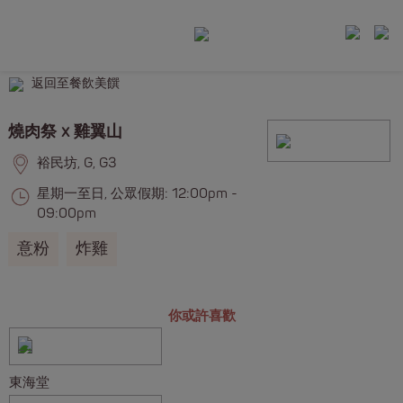
返回至餐飲美饌
燒肉祭 x 雞翼山
裕民坊, G, G3
星期一至日, 公眾假期: 12:00pm -
09:00pm
意粉
炸雞
你或許喜歡
東海堂