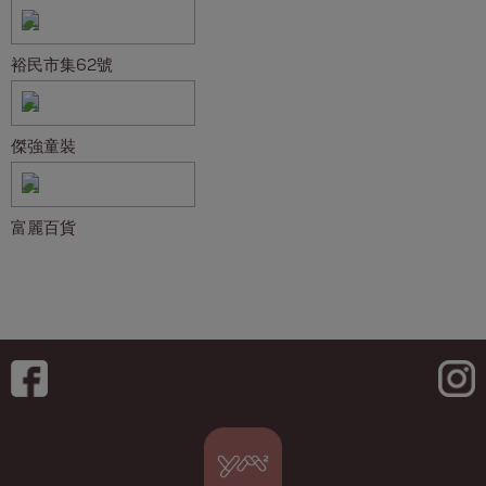
裕民市集62號
傑強童裝
富麗百貨