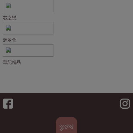
芯之戀
源翠舍
華記精品