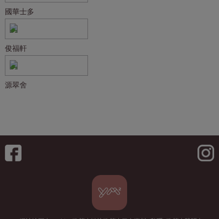
國華士多
俊福軒
源翠舍