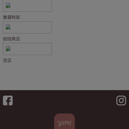
雅麗時裝
拾陸商店
澄店