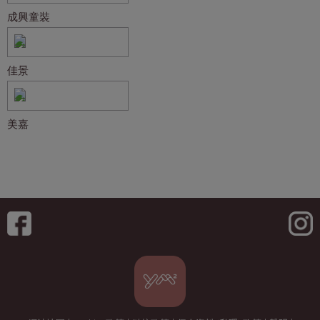
成興童裝
佳景
美嘉