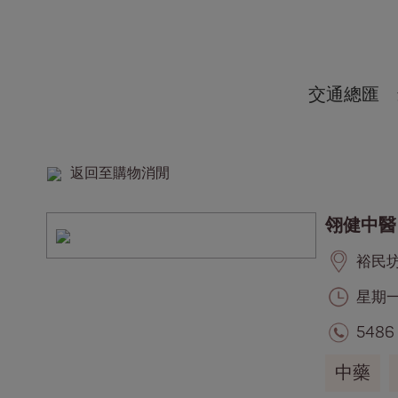
交通總匯
返回至購物消閒
翎健中醫
裕民坊, 
星期一至
5486
中藥