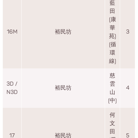
藍
田
(康
華
16M
裕民坊
3
苑)
(循
環
線)
慈
3D /
雲
裕民坊
4
N3D
山
(中)
何
文
田
17
裕民坊
5