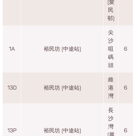
(愛
民
邨)
尖
沙
1A
裕民坊 (中途站)
咀
6
碼
頭
維
13D
裕民坊 (中途站)
港
6
灣
長
沙
灣
13P
裕民坊 (中途站)
6
(麗