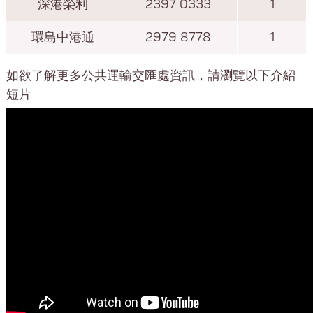
深港榮利
2397 0333
1
環島中港通
2979 8778
1
如欲了解更多公共運輸交匯處資訊，請瀏覽以下介紹
短片