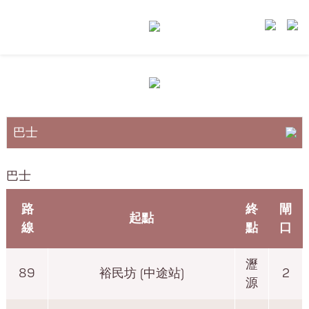
巴士
小巴
巴士
港鐵
路
終
閘
起點
線
點
口
瀝
89
裕民坊 (中途站)
2
源