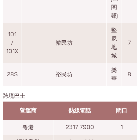
閣
邨)
堅
101
尼
/
裕民坊
7
地
101X
城
樂
28S
裕民坊
8
華
跨境巴士
營運商
熱線電話
閘口
粵港
2317 7900
1