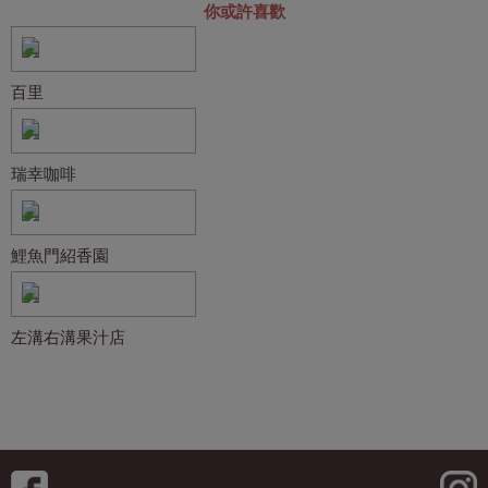
你或許喜歡
百里
瑞幸咖啡
鯉魚門紹香園
左溝右溝果汁店