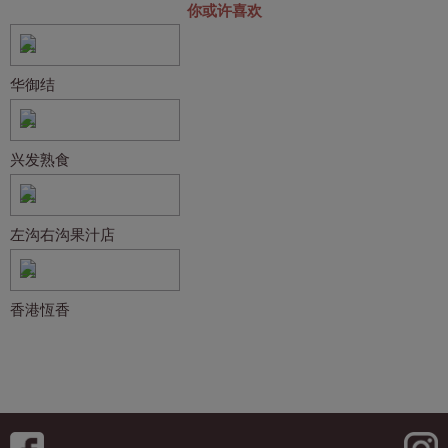
你或许喜欢
华御结
兴发熟食
左沟右沟果汁店
香港恆香