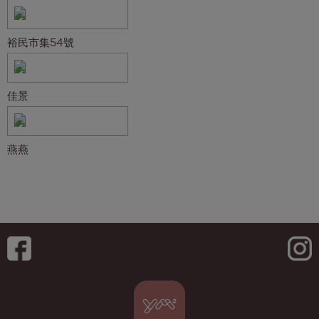
裕民市集54號
佳景
燕燕