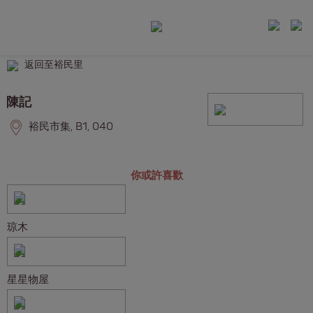
返回至裕民里
陳記
裕民市集, B1, 040
你或許喜歡
琼木
星星物屋