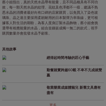
蔡小姐指出，真的天然水晶帶有能量，且不同品種具有不同功
效，每一顆天然水晶的紋理、花紋及色澤都不一樣，建議不熟
悉水晶的消費者最好向有口碑的店家購買，以免買入了染色玻
璃珠。晶之港主要採用柔韌耐用的日本製彈力串珠線，更可根
據客人對生活的期盼，為客人度身訂製水晶飾物，蔡小姐會挑
選帶有相應能量的水晶，組合並鑲嵌成獨一無二的款式，視乎
購買數量亦會批發水晶予顧客。
其他故事
經得起時間考驗的匠心手藝
勤奮踏實跨越60載 不卑不亢成就雙
贏
敬業樂業成媒體寵兒 新舊文具應有
盡有
更多