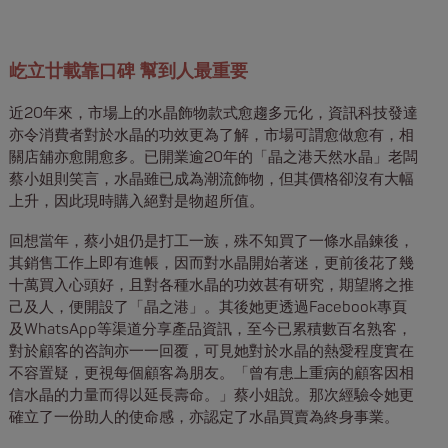
屹立廿載靠口碑 幫到人最重要
近20年來，市場上的水晶飾物款式愈趨多元化，資訊科技發達
亦令消費者對於水晶的功效更為了解，市場可謂愈做愈有，相
關店舖亦愈開愈多。已開業逾20年的「晶之港天然水晶」老闆
蔡小姐則笑言，水晶雖已成為潮流飾物，但其價格卻沒有大幅
上升，因此現時購入絕對是物超所值。
回想當年，蔡小姐仍是打工一族，殊不知買了一條水晶鍊後，
其銷售工作上即有進帳，因而對水晶開始著迷，更前後花了幾
十萬買入心頭好，且對各種水晶的功效甚有研究，期望將之推
己及人，便開設了「晶之港」。其後她更透過Facebook專頁
及WhatsApp等渠道分享產品資訊，至今已累積數百名熟客，
對於顧客的咨詢亦一一回覆，可見她對於水晶的熱愛程度實在
不容置疑，更視每個顧客為朋友。「曾有患上重病的顧客因相
信水晶的力量而得以延長壽命。」蔡小姐說。那次經驗令她更
確立了一份助人的使命感，亦認定了水晶買賣為終身事業。