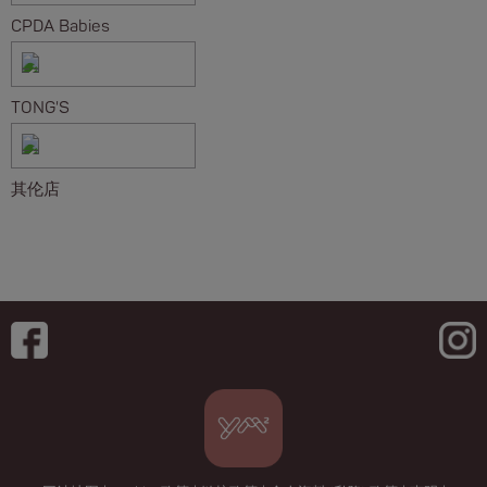
CPDA Babies
TONG'S
其伦店