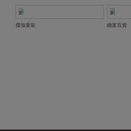
傑強童裝
緻富百貨