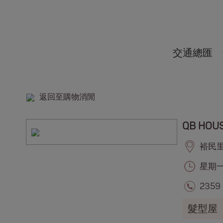
交通總匯
返回至購物消閒
QB HOU
裕民里,
星期一至
2359
髮型屋