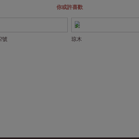
你或許喜歡
2號
琼木