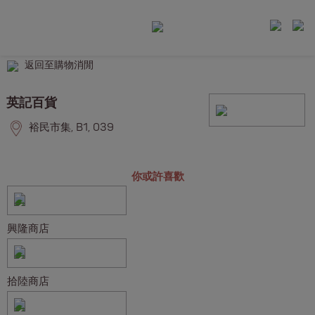
返回至購物消閒
英記百貨
裕民市集, B1, 039
你或許喜歡
興隆商店
拾陸商店