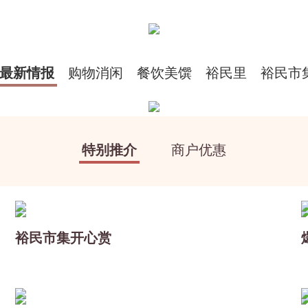
最新情报
购物消闲
餐饮美馔
裕民里
裕民市
特别推介
商户优惠
裕民市集开心赏