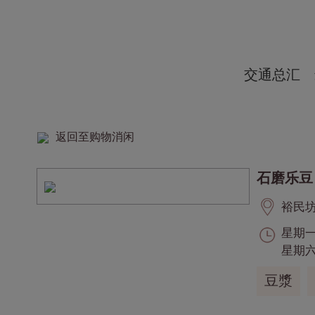
交通总汇
返回至购物消闲
石磨乐豆
裕民坊,
星期一至
星期六,
豆漿