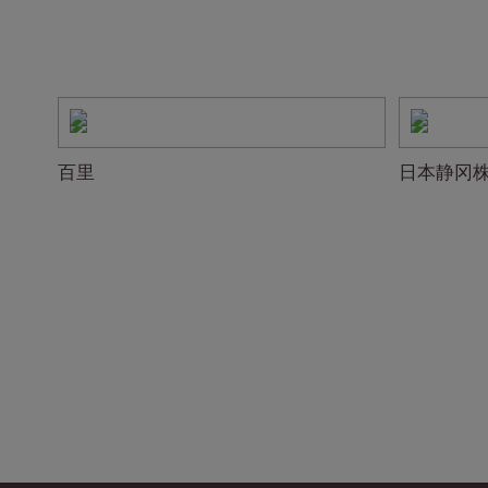
百里
日本静冈